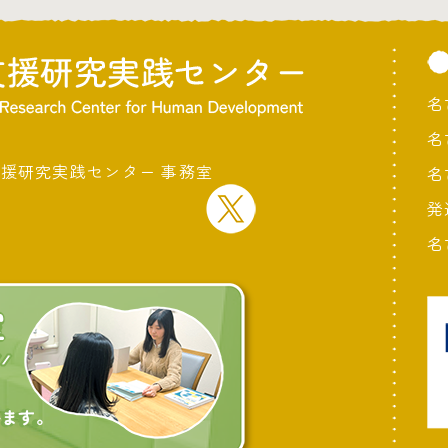
名
名
支援研究実践センター 事務室
名
発
名