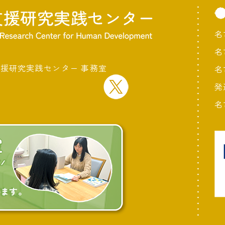
名
名
支援研究実践センター 事務室
名
発
名