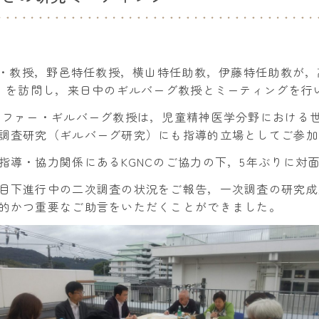
ー長・教授，野邑特任教授，横山特任助教，伊藤特任助教が
C）を訪問し，来日中のギルバーグ教授とミーティングを行
トファー・ギルバーグ教授は，児童精神医学分野における
調査研究（ギルバーグ研究）にも指導的立場としてご参加
指導・協力関係にあるKGNCのご協力の下，5年ぶりに対
目下進行中の二次調査の状況をご報告，一次調査の研究成
的かつ重要なご助言をいただくことができました。