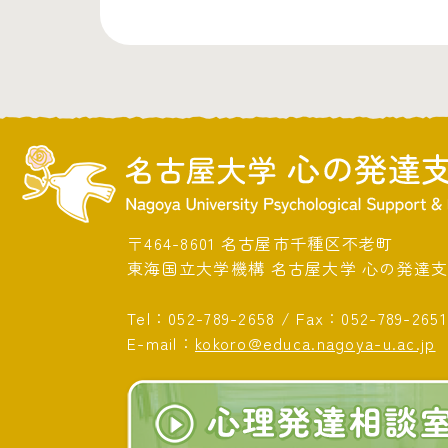
〒464-8601 名古屋市千種区不老町
東海国立大学機構 名古屋大学 心の発達
Tel：
052-789-2658
/
Fax：052-789-2651
E-mail：
kokoro@educa.nagoya-u.ac.jp