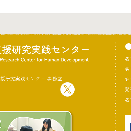
名
名
支援研究実践センター 事務室
名
発
名